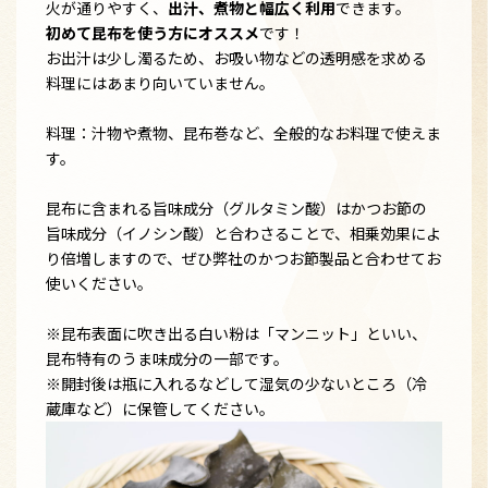
火が通りやすく、
出汁、煮物と幅広く利用
できます。
初めて昆布を使う方にオススメ
です！
お出汁は少し濁るため、お吸い物などの透明感を求める
料理にはあまり向いていません。
料理：汁物や煮物、昆布巻など、全般的なお料理で使えま
す。
昆布に含まれる旨味成分（グルタミン酸）はかつお節の
旨味成分（イノシン酸）と合わさることで、相乗効果によ
り倍増しますので、ぜひ弊社のかつお節製品と合わせてお
使いください。
※昆布表面に吹き出る白い粉は「マンニット」といい、
昆布特有のうま味成分の一部です。
※開封後は瓶に入れるなどして湿気の少ないところ（冷
蔵庫など）に保管してください。