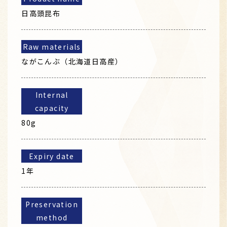
日高頭昆布
Raw materials
ながこんぶ（北海道日高産）
Internal
capacity
80g
Expiry date
1年
Preservation
method